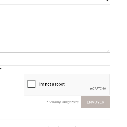
*
* : champ obligatoire