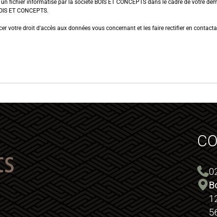
s un fichier informatisé par la société BOIS ET CONCEPTS dans le cadre de votre dem
 BOIS ET CONCEPTS.
er votre droit d'accès aux données vous concernant et les faire rectifier en contacta
C
0
B
1
5