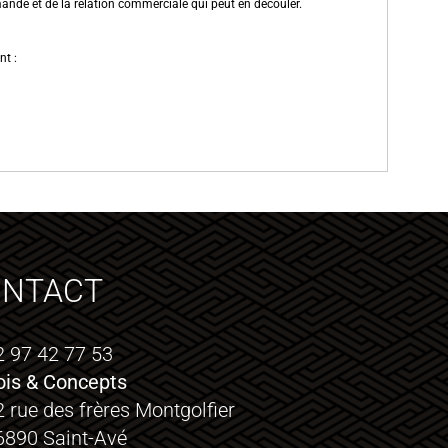
ande et de la relation commerciale qui peut en découler.
nt :
ONTACT
2 97 42 77 53
ois & Concepts
2 rue des frères Montgolfier
6890 Saint-Avé